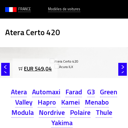
FRANCE
Modèles de voitures
Atera Certo 420
EUR 549,04
Atera
Automaxi
Farad
G3
Green
Valley
Hapro
Kamei
Menabo
Modula
Nordrive
Polaire
Thule
Yakima