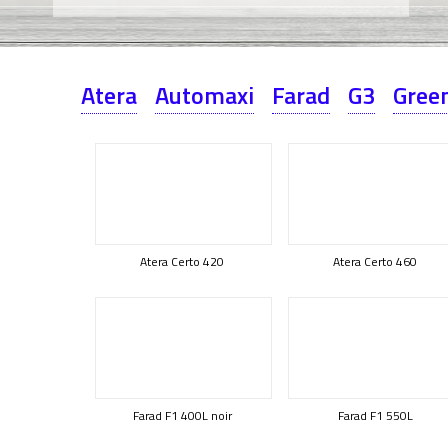
Atera
Automaxi
Farad
G3
Green
Atera Certo 420
Atera Certo 460
Farad F1 400L noir
Farad F1 550L