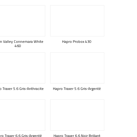
n Valley Connemara White
Hapro Probox 430
460
 Traxer 5.6 Gris-Anthracite
Hapro Traxer 5.6 Gris-Argenté
ro Traxer 6.6 Gris-Argenté
Hapro Traxer 6.6 Noir Brillant