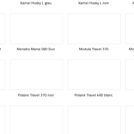
Kamei Husky L grau
Kamei Husky L noir
r
Menabo Mania 580 Duo
Modula Travel 370
Mod
Polaire Travel 370 noir
Polaire Travel 460 blanc