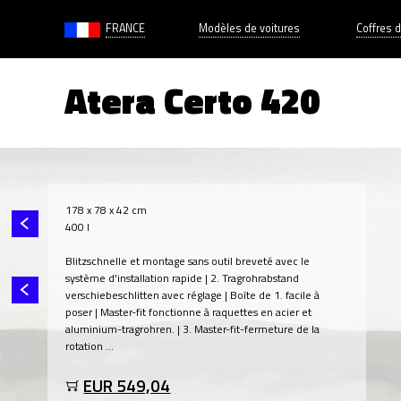
FRANCE
Modèles de voitures
Coffres d
Atera Certo 420
178 x 78 x 42 cm
400 l
Blitzschnelle et montage sans outil breveté avec le
système d'installation rapide | 2. Tragrohrabstand
verschiebeschlitten avec réglage | Boîte de 1. facile à
poser | Master-fit fonctionne à raquettes en acier et
aluminium-tragrohren. | 3. Master-fit-fermeture de la
rotation ...
EUR 549,04