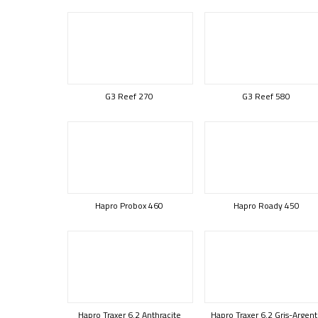
G3 Reef 270
G3 Reef 580
Hapro Probox 460
Hapro Roady 450
Hapro Traxer 6.2 Anthracite
Hapro Traxer 6.2 Gris-Argen