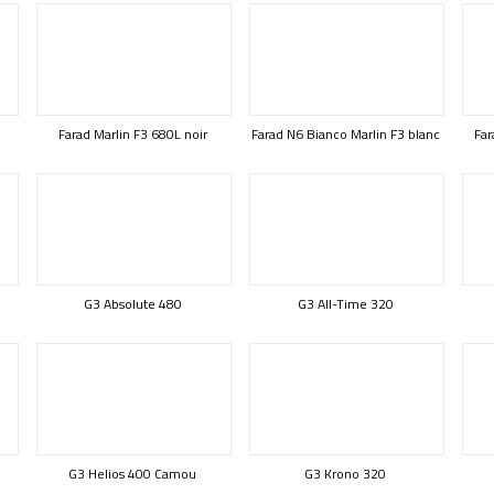
Farad Marlin F3 680L noir
Farad N6 Bianco Marlin F3 blanc
Far
G3 Absolute 480
G3 All-Time 320
G3 Helios 400 Camou
G3 Krono 320