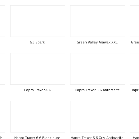
G3 Spark
Green Valley Arawak XXL
Gree
Hapro Traxer 4.6
Hapro Traxer 5.6 Anthracite
Hapro
té
Hapro Traxer 6.6 Blanc pure
Hapro Traxer 6.6 Gris-Anthracite
Hap