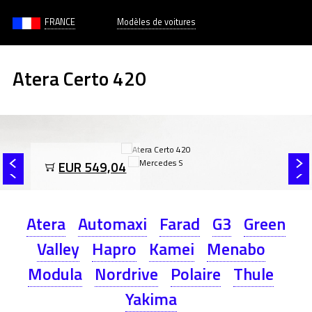
FRANCE
Modèles de voitures
Atera Certo 420
EUR 549,04
Atera
Automaxi
Farad
G3
Green
Valley
Hapro
Kamei
Menabo
Modula
Nordrive
Polaire
Thule
Yakima