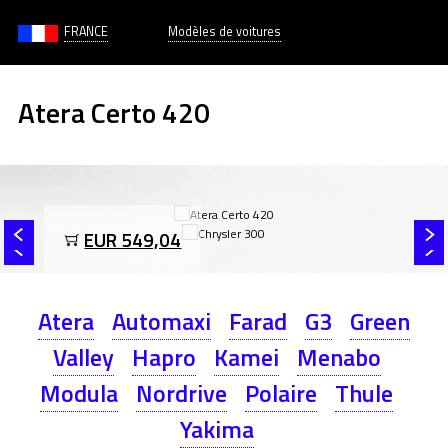
FRANCE
Modèles de voitures
Atera Certo 420
EUR 549,04
Atera
Automaxi
Farad
G3
Green
Valley
Hapro
Kamei
Menabo
Modula
Nordrive
Polaire
Thule
Yakima