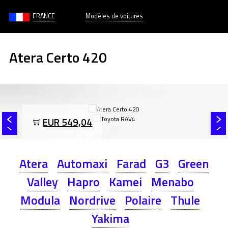
FRANCE
Modèles de voitures
Atera Certo 420
EUR 549,04
Atera
Automaxi
Farad
G3
Green
Valley
Hapro
Kamei
Menabo
Modula
Nordrive
Polaire
Thule
Yakima