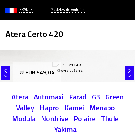
FRANCE
Modèles de voitures
Atera Certo 420
EUR 549,04
Atera
Automaxi
Farad
G3
Green
Valley
Hapro
Kamei
Menabo
Modula
Nordrive
Polaire
Thule
Yakima