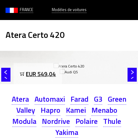
FRANCE
Modèles de voitures
Atera Certo 420
EUR 549,04
Atera
Automaxi
Farad
G3
Green
Valley
Hapro
Kamei
Menabo
Modula
Nordrive
Polaire
Thule
Yakima