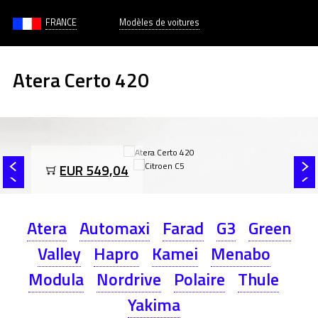
FRANCE
Modèles de voitures
Atera Certo 420
EUR 549,04
Atera
Automaxi
Farad
G3
Green
Valley
Hapro
Kamei
Menabo
Modula
Nordrive
Polaire
Thule
Yakima