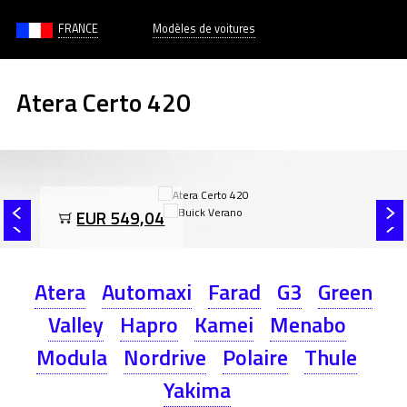
FRANCE
Modèles de voitures
Atera Certo 420
EUR 549,04
Atera
Automaxi
Farad
G3
Green
Valley
Hapro
Kamei
Menabo
Modula
Nordrive
Polaire
Thule
Yakima