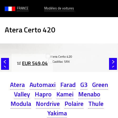
FRANCE
Modèles de voitures
Atera Certo 420
EUR 549,04
Atera
Automaxi
Farad
G3
Green
Valley
Hapro
Kamei
Menabo
Modula
Nordrive
Polaire
Thule
Yakima