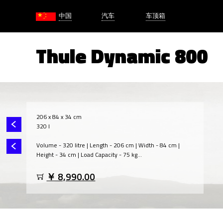
中国
汽车
车顶箱
Thule Dynamic 800
206 x 84 x 34 cm
320 l
Volume - 320 litre | Length - 206 cm | Width - 84 cm |
Height - 34 cm | Load Capacity - 75 kg...
￥ 8,990.00