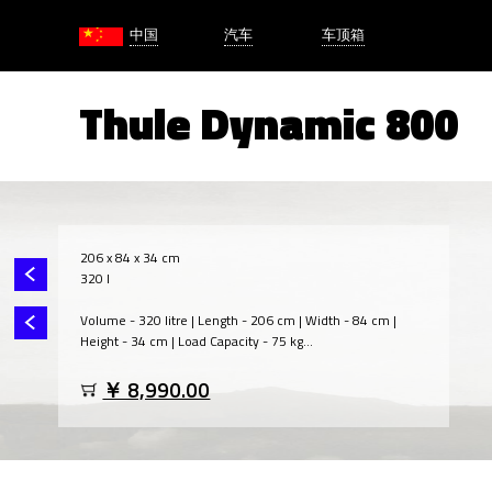
中国
汽车
车顶箱
Thule Dynamic 800
206 x 84 x 34 cm
320 l
Volume - 320 litre | Length - 206 cm | Width - 84 cm |
Height - 34 cm | Load Capacity - 75 kg...
￥ 8,990.00