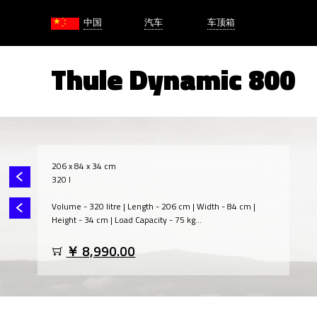
中国
汽车
车顶箱
Thule Dynamic 800
206 x 84 x 34 cm
320 l
Volume - 320 litre | Length - 206 cm | Width - 84 cm |
Height - 34 cm | Load Capacity - 75 kg...
￥ 8,990.00