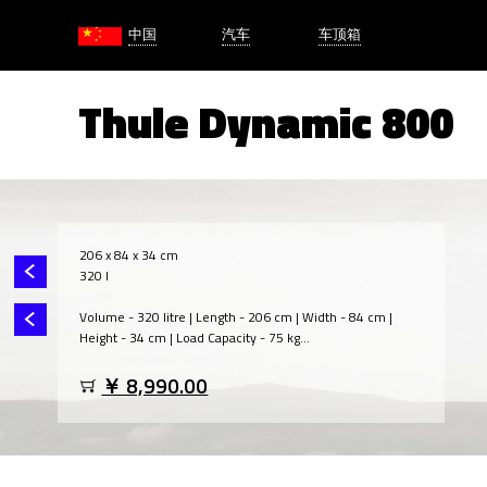
中国
汽车
车顶箱
Thule Dynamic 800
206 x 84 x 34 cm
320 l
Volume - 320 litre | Length - 206 cm | Width - 84 cm |
Height - 34 cm | Load Capacity - 75 kg...
￥ 8,990.00