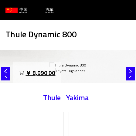
中国
汽车
Thule Dynamic 800
￥ 8,990.00
Thule
Yakima