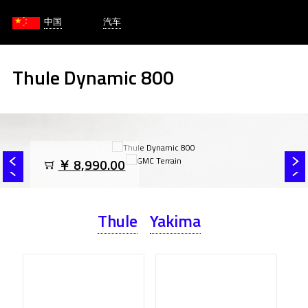
中国
汽车
Thule Dynamic 800
￥ 8,990.00
Thule
Yakima