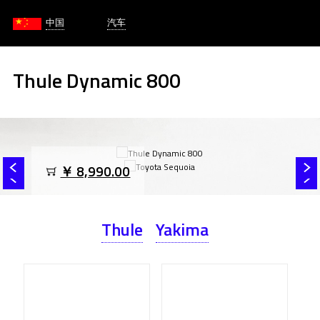
中国
汽车
Thule Dynamic 800
￥ 8,990.00
Thule
Yakima