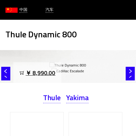
中国
汽车
Thule Dynamic 800
￥ 8,990.00
Thule
Yakima