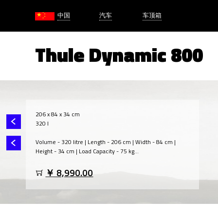
中国
汽车
车顶箱
Thule Dynamic 800
206 x 84 x 34 cm
320 l
Volume - 320 litre | Length - 206 cm | Width - 84 cm |
Height - 34 cm | Load Capacity - 75 kg...
￥ 8,990.00