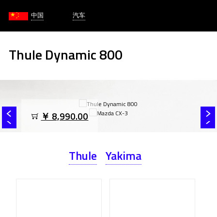
中国
汽车
Thule Dynamic 800
￥ 8,990.00
Thule
Yakima