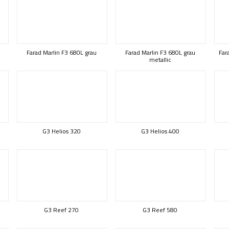
Farad Marlin F3 680L grau
Farad Marlin F3 680L grau
Far
metallic
G3 Helios 320
G3 Helios 400
G3 Reef 270
G3 Reef 580