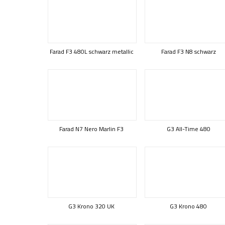
Farad F3 480L schwarz metallic
Farad F3 N8 schwarz
Farad N7 Nero Marlin F3
G3 All-Time 480
G3 Krono 320 UK
G3 Krono 480