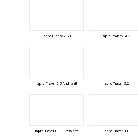
Hapro Probox 460
Hapro Probox 560
Hapro Traxer 5.6 Anthrazit
Hapro Traxer 6.2
Hapro Traxer 6.6 PureWhite
Hapro Traxer 8.6