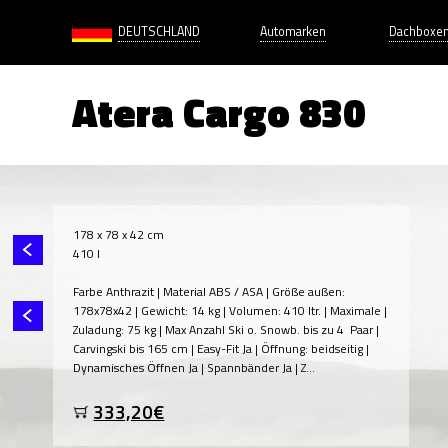
DEUTSCHLAND
Automarken
Dachboxe
Atera Cargo 830
178 x 78 x 42 cm
410 l
Farbe Anthrazit | Material ABS / ASA | Größe außen:
178x78x42 | Gewicht: 14 kg | Volumen: 410 ltr. | Maximale |
Zuladung: 75 kg | Max Anzahl Ski o. Snowb. bis zu 4 Paar |
Carvingski bis 165 cm | Easy-Fit Ja | Öffnung: beidseitig |
Dynamisches Öffnen Ja | Spannbänder Ja | Z...
333,20€