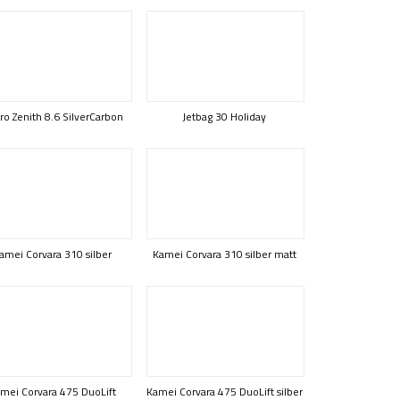
ro Zenith 8.6 SilverCarbon
Jetbag 30 Holiday
amei Corvara 310 silber
Kamei Corvara 310 silber matt
mei Corvara 475 DuoLift
Kamei Corvara 475 DuoLift silber