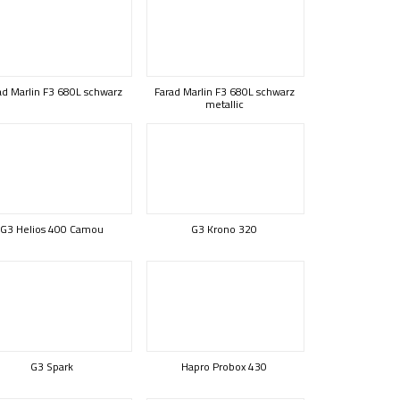
ad Marlin F3 680L schwarz
Farad Marlin F3 680L schwarz
metallic
G3 Helios 400 Camou
G3 Krono 320
G3 Spark
Hapro Probox 430