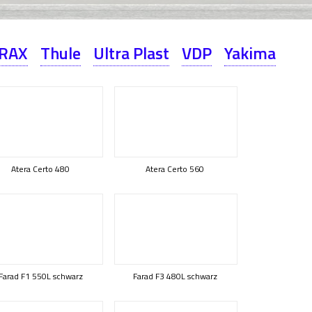
RAX
Thule
Ultra Plast
VDP
Yakima
Atera Certo 480
Atera Certo 560
Farad F1 550L schwarz
Farad F3 480L schwarz