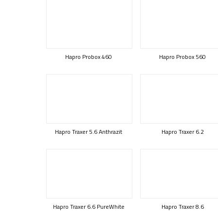
Hapro Probox 460
Hapro Probox 560
Hapro Traxer 5.6 Anthrazit
Hapro Traxer 6.2
Hapro Traxer 6.6 PureWhite
Hapro Traxer 8.6