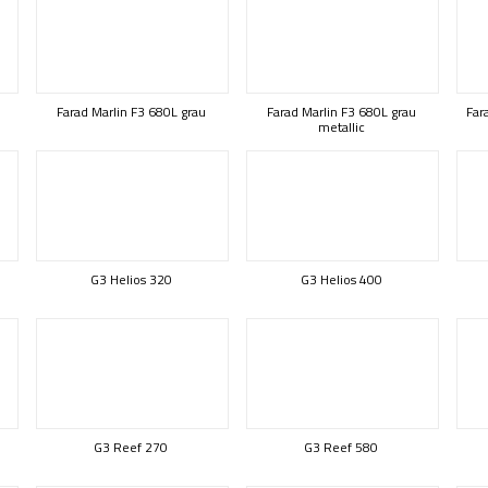
Farad Marlin F3 680L grau
Farad Marlin F3 680L grau
Far
metallic
G3 Helios 320
G3 Helios 400
G3 Reef 270
G3 Reef 580