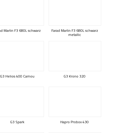
ad Marlin F3 680L schwarz
Farad Marlin F3 680L schwarz
metallic
G3 Helios 400 Camou
G3 Krono 320
G3 Spark
Hapro Probox 430