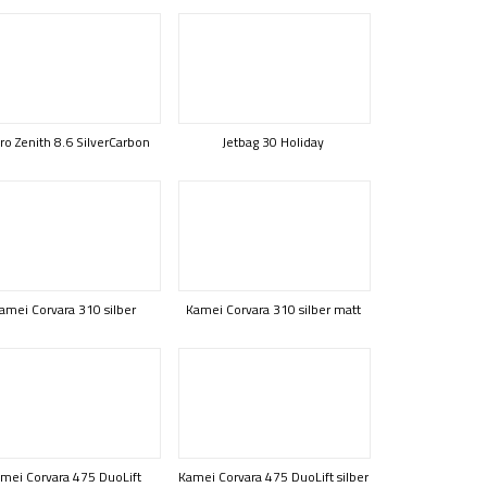
ro Zenith 8.6 SilverCarbon
Jetbag 30 Holiday
amei Corvara 310 silber
Kamei Corvara 310 silber matt
mei Corvara 475 DuoLift
Kamei Corvara 475 DuoLift silber