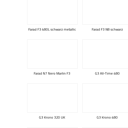
Farad F3 480L schwarz metallic
Farad F3 N8 schwarz
Farad N7 Nero Marlin F3
G3 All-Time 480
G3 Krono 320 UK
G3 Krono 480