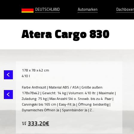
DEUTSCHLAND
Automarken
Dachboxe
Atera Cargo 830
178 x 78 x 42 cm
410 l
Farbe Anthrazit | Material ABS / ASA | Größe außen:
178x78x42 | Gewicht: 14 kg | Volumen: 410 ltr. | Maximale |
Zuladung: 75 kg | Max Anzahl Ski o. Snowb. bis zu 4 Paar |
Carvingski bis 165 cm | Easy-Fit Ja | Öffnung: beidseitig |
Dynamisches Öffnen Ja | Spannbänder Ja | Z...
333,20€