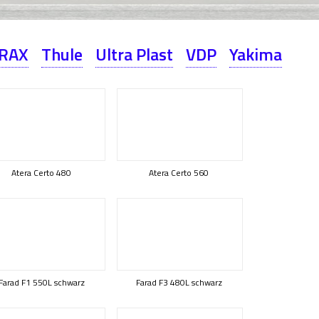
RAX
Thule
Ultra Plast
VDP
Yakima
Atera Certo 480
Atera Certo 560
Farad F1 550L schwarz
Farad F3 480L schwarz